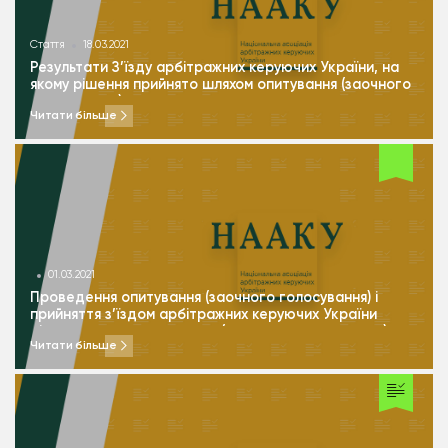
Стаття
18.03.2021
Результати З’їзду арбітражних керуючих України, на
якому рішення прийнято шляхом опитування (заочного
голосування)
Читати більше
01.03.2021
Проведення опитування (заочного голосування) і
прийняття з’їздом арбітражних керуючих України
рішень шляхом опитування (заочного голосування)
Читати більше