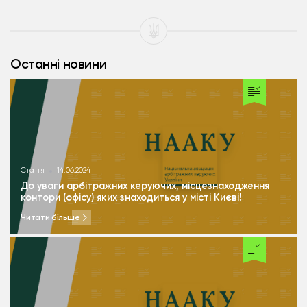
Останні новини
Стаття
14.06.2024
До уваги арбітражних керуючих, місцезнаходження
контори (офісу) яких знаходиться у місті Києві!
Читати більше