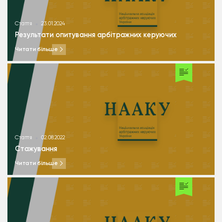
Стаття
23.01.2024
Результати опитування арбітражних керуючих
Читати більше
Стаття
02.08.2022
Стажування
Читати більше