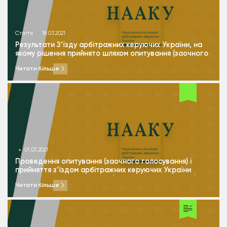
Стаття
18.03.2021
Результати З’їзду арбітражних керуючих України, на
якому рішення прийнято шляхом опитування (заочного
голосування)
Читати більше
01.03.2021
Проведення опитування (заочного голосування) і
прийняття з’їздом арбітражних керуючих України
рішень шляхом опитування (заочного голосування)
Читати більше