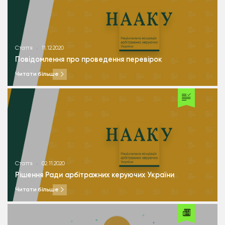
Стаття
11.12.2020
Повідомлення про проведення перевірок
Читати більше
Стаття
02.11.2020
Рішення Ради арбітражних керуючих України
Читати більше