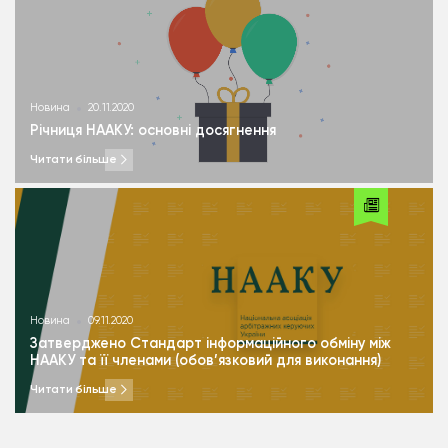
Новина
20.11.2020
Річниця НААКУ: основні досягнення
Читати більше
Новина
09.11.2020
Затверджено Стандарт інформаційного обміну між
НААКУ та її членами (обов’язковий для виконання)
Читати більше