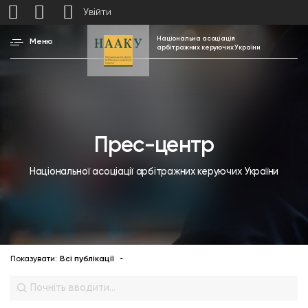
Увійти
Національна асоціація
Меню
арбітражних керуючих України
Прес-центр
Національної асоціації арбітражних керуючих України
Показувати:
Всі публікації
Почніть вводити…