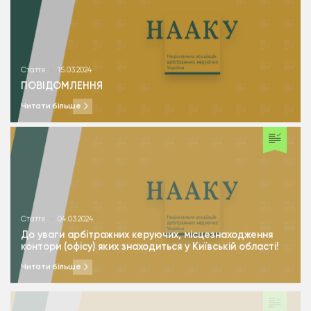
Стаття
15.03.2024
ПОВІДОМЛЕННЯ
Читати більше
Стаття
04.03.2024
До уваги арбітражних керуючих, місцезнаходження
контори (офісу) яких знаходиться у Київській області!
Читати більше