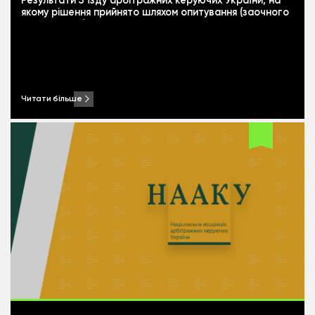
Результати З’їзду арбітражних керуючих України, на
якому рішення прийнято шляхом опитування (заочного
голосування)
Читати більше