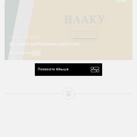
Стаття
28.12.2023
До уваги арбітражних керуючих!
Читати більше
Показати більше
Мета асоціації - об’єднати арбітражних керуючих з
величезним досвідом роботи та фундаментальними