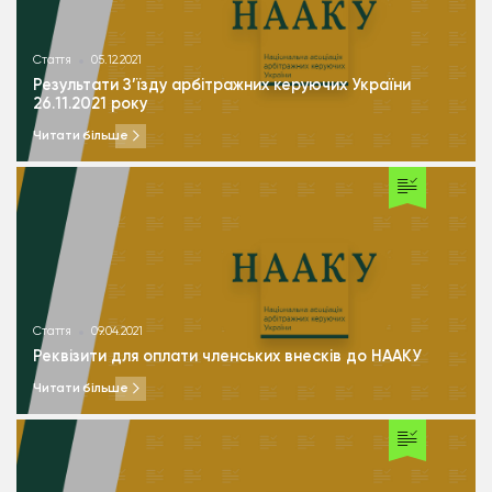
Стаття
05.12.2021
Результати З’їзду арбітражних керуючих України
26.11.2021 року
Читати більше
Стаття
09.04.2021
Реквізити для оплати членських внесків до НААКУ
Читати більше