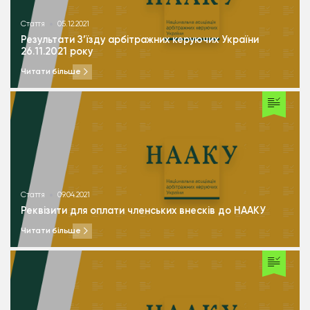
Стаття
05.12.2021
Результати З’їзду арбітражних керуючих України
26.11.2021 року
Читати більше
Стаття
09.04.2021
Реквізити для оплати членських внесків до НААКУ
Читати більше