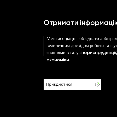
Отримати інформаці
Мета асоціації - об’єднати арбітр
величезним досвідом роботи та ф
знаннями в галузі
юриспруденції
економіки.
Приєднатися