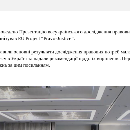
роведено Презентацію всеукраїнського дослідження правов
анізував EU Project “Pravo-Justice”.
авили основні результати дослідження правових потреб мало
есу в Україні та надали рекомендації щодо їх вирішення. Пе
жна за цим посиланням.