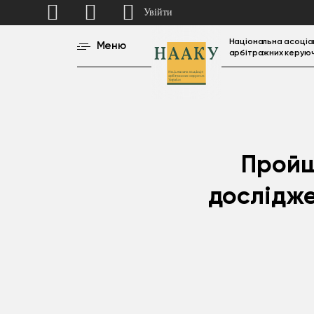
Увійти
Національна асоціа
Меню
арбітражних керуюч
Пройш
дослідже