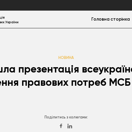
ція
Головна сторінка
их України
НОВИНА
ла презентація всеукраїн
ння правових потреб МСБ 
Поділитись з колегами: