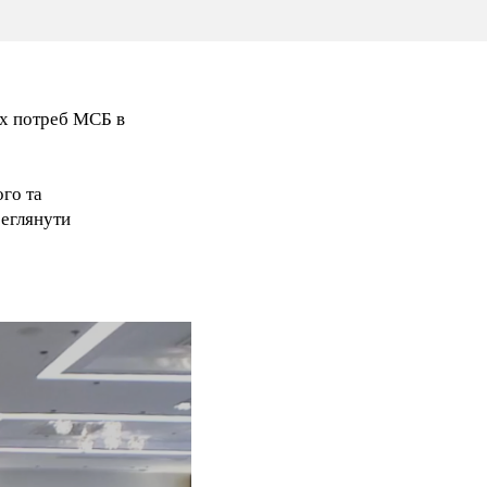
их потреб МСБ в
го та
реглянути