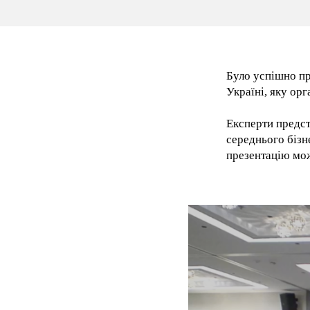
Було успішно п
Україні, яку орг
Експерти предст
середнього бізн
презентацію мо