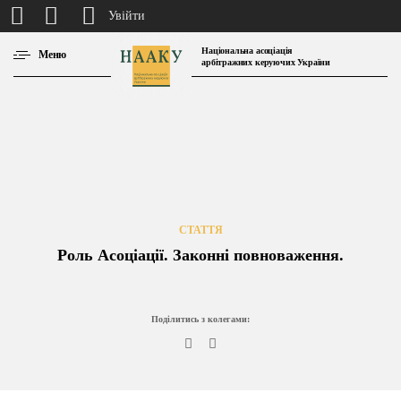
Увійти
Національна асоціація
Меню
арбітражних керуючих України
СТАТТЯ
Роль Асоціації. Законні повноваження.
Поділитись з колегами: