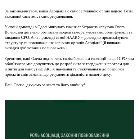
За законодавством, наша Асоціація є саморегулівною організацією. Втім,
важливий саме зміст саморегулювання.
У своїй доповіді в Одесі минулого тижня арбітражна керуюча Олега
Волянська детально розписала моделі саморегулювання, роль, функції та
завдання СРО. А на прикладі самої НААКУ – докладно проаналізувала
структуру та повноваження керівних органів Асоціації (й виявила
випадки дублювання повноважень).
Зрештою, пані Олена поділилась своїм баченням еволюції нашої СРО, яка
обов’язково має долучитись до розробки та затвердження програм для
іспитів для майбутніх АК, їх навчання та стажування й до розробки
проєктів змін законів, що регулюють діяльність нашого цеху.
Пані Олено, дякуємо за зміст та його глибину!