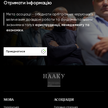
Отримати інформацію
Мета асоціації - об’єднати арбітражних керуючих з
величезним досвідом роботи та фундаментальними
знаннями в галузі
юриспруденції, менеджменту та
економіки.
Приєднатися
МОВА
АСОЦІАЦІЯ
Українська
Головна сторінка