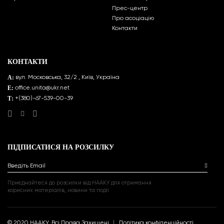
Прес-центр
Про асоціацію
Контакти
КОНТАКТИ
A:
вул. Московська, 32/2 , Київ, Україна
E:
office.unita@ukr.net
Т:
+(380)-67-539-00-39
ПІДПИСАТИСЯ НА РОЗСИЛКУ
Введіть Email
Приєднайтеся до розсилки від НААКУ для отримання
корисних матеріалів, новини та події
© 2020 НААКУ, Всі Права Захищені
Політика конфіденційності