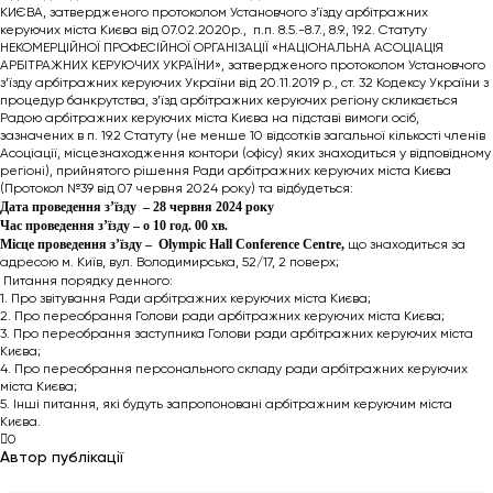
КИЄВА, затвердженого протоколом Установчого з’їзду арбітражних
керуючих міста Києва від 07.02.2020р., п.п. 8.5.-8.7., 8.9., 19.2. Статуту
НЕКОМЕРЦІЙНОЇ ПРОФЕСІЙНОЇ ОРГАНІЗАЦІЇ «НАЦІОНАЛЬНА АСОЦІАЦІЯ
АРБІТРАЖНИХ КЕРУЮЧИХ УКРАЇНИ», затвердженого протоколом Установчого
з’їзду арбітражних керуючих України від 20.11.2019 р., ст. 32 Кодексу України з
процедур банкрутства, з’їзд арбітражних керуючих регіону скликається
Радою арбітражних керуючих міста Києва на підставі вимоги осіб,
зазначених в п. 19.2 Статуту (не менше 10 відсотків загальної кількості членів
Асоціації, місцезнаходження контори (офісу) яких знаходиться у відповідному
регіоні), прийнятого рішення Ради арбітражних керуючих міста Києва
(Протокол №39 від 07 червня 2024 року) та відбудеться:
Дата проведення з’їзду – 28 червня 2024 року
Час проведення з’їзду – о 10 год. 00 хв.
Місце проведення з’їзду – Olympic Hall Conference Centre,
що знаходиться за
адресою м. Київ, вул. Володимирська, 52/17, 2 поверх;
Питання порядку денного:
1. Про звітування Ради арбітражних керуючих міста Києва;
2. Про переобрання Голови ради арбітражних керуючих міста Києва;
3. Про переобрання заступника Голови ради арбітражних керуючих міста
Києва;
4. Про переобрання персонального складу ради арбітражних керуючих
міста Києва;
5. Інші питання, які будуть запропоновані арбітражним керуючим міста
Києва.
0
Автор публікації