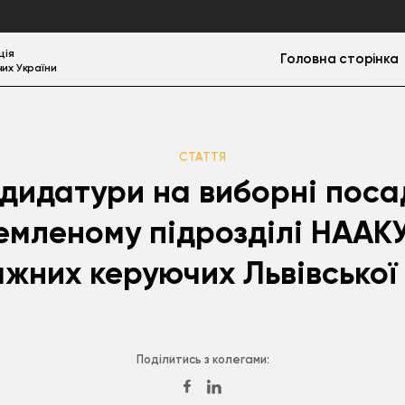
ція
Головна сторінка
их України
СТАТТЯ
дидатури на виборні поса
емленому підрозділі НААКУ
жних керуючих Львівської
Поділитись з колегами: