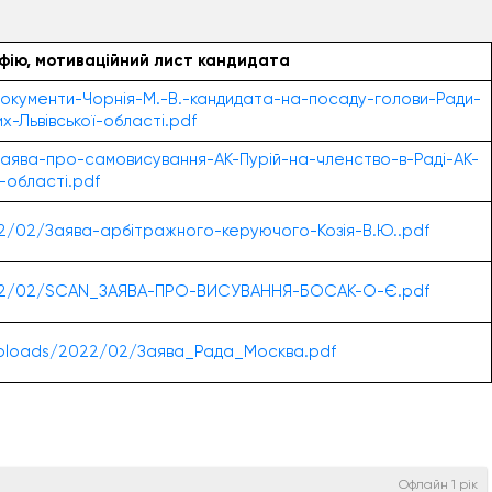
афію, мотиваційний лист кандидата
окументи-Чорнія-М.-В.-кандидата-на-посаду-голови-Ради-
-Львівської-області.pdf
аява-про-самовисування-АК-Пурій-на-членство-в-Раді-АК-
ї-області.pdf
2/02/Заява-арбітражного-керуючого-Козія-В.Ю..pdf
2022/02/SCAN_ЗАЯВА-ПРО-ВИСУВАННЯ-БОСАК-О-Є.pdf
uploads/2022/02/Заява_Рада_Москва.pdf
Офлайн 1 рік