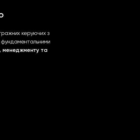
ю
ітражних керуючих з
а фундаментальними
, менеджменту та