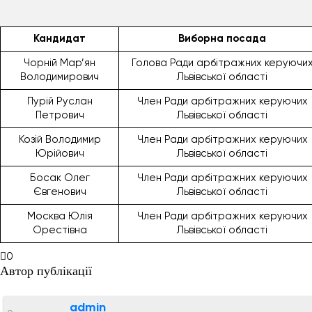
Кандидат
Виборна посада
Чорній Мар’ян
Голова Ради арбітражних керуючи
Володимирович
Львівської області
Пурій Руслан
Член Ради арбітражних керуючих
Петрович
Львівської області
Козій Володимир
Член Ради арбітражних керуючих
Юрійович
Львівської області
Босак Олег
Член Ради арбітражних керуючих
Євгенович
Львівської області
Москва Юлія
Член Ради арбітражних керуючих
Орестівна
Львівської області
0
Автор публікації
admin