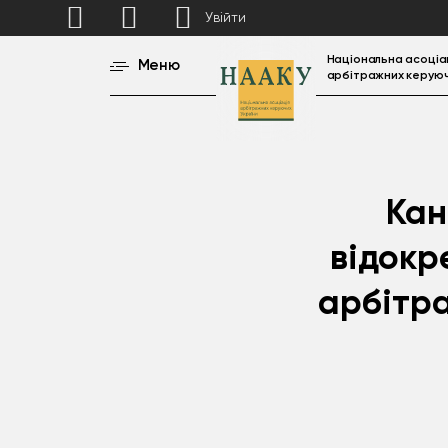
Увійти
Національна асоціа
Меню
арбітражних керуюч
Кан
відокр
арбітра