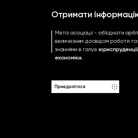
Отримати інформаці
Мета асоціації - об’єднати арб
величезним досвідом роботи т
знаннями в галузі
юриспруденції
економіки.
Приєднатися