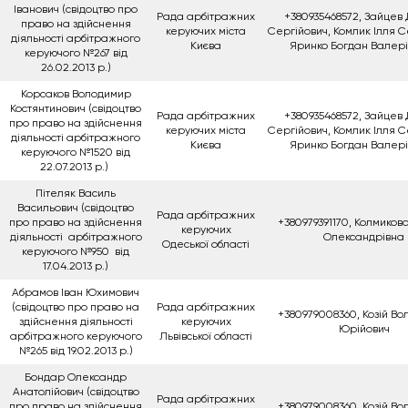
Іванович (свідоцтво про
Рада арбітражних
+380935468572, Зайцев
право на здійснення
керуючих міста
Сергійович, Комлик Ілля С
діяльності арбітражного
Києва
Яринко Богдан Валер
керуючого №267 від
26.02.2013 р.)
Корсаков Володимир
Костянтинович (свідоцтво
Рада арбітражних
+380935468572, Зайцев
про право на здійснення
керуючих міста
Сергійович, Комлик Ілля С
діяльності арбітражного
Києва
Яринко Богдан Валер
керуючого №1520 від
22.07.2013 р.)
Пітеляк Василь
Васильович (свідоцтво
Рада арбітражних
про право на здійснення
+380979391170, Колмиков
керуючих
діяльності арбітражного
Олександрівна
Одеської області
керуючого №950 від
17.04.2013 р.)
Абрамов Іван Юхимович
(свідоцтво про право на
Рада арбітражних
+380979008360, Козій В
здійснення діяльності
керуючих
Юрійович
арбітражного керуючого
Львівської області
№265 від 19.02.2013 р.)
Бондар Олександр
Анатолійович (свідоцтво
Рада арбітражних
про право на здійснення
+380979008360, Козій В