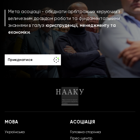
Мета асоціації - об’єднати арбітражних керуючих з
величезним досвідом роботи та фундаментальними
знаннями в галузі
юриспруденції, менеджменту та
економіки.
Приєднатися
МОВА
АСОЦІАЦІЯ
Українська
Головна сторінка
Прес-центр