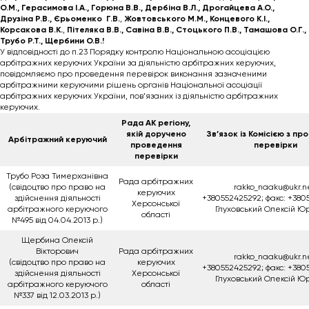
О.М., Герасимова І.А., Горюна В.В., Дербіна В.Л., Дрогайцева А.О.,
Друзіна Р.В., Єрьоменко Г.В.
,
Жовтовського М.М., Концевого К.І.,
Корсакова В.К.
,
Пітеляка В.В., Савіна В.В., Стоцького П.В., Тамашова О.Г.,
Трубо Р.Т., Щербини О.В.!
У відповідності до п.23 Порядку контролю Національною асоціацією
арбітражних керуючих України за діяльністю арбітражних керуючих,
повідомляємо про проведення перевірок виконання зазначеними
арбітражними керуючими рішень органів Національної асоціації
арбітражних керуючих України, пов’язаних із діяльністю арбітражних
керуючих.
Рада АК регіону,
якій доручено
Зв’язок із Комісією з п
Арбітражний керуючий
проведення
перевірки
перевірки
Трубо Роза Тимерханівна
Рада арбітражних
(свідоцтво про право на
rakko_naaku@ukr.ne
керуючих
здійснення діяльності
+380552425292; факс: +380
Херсонської
арбітражного керуючого
Глуховський Олексій Ю
області
№495 від 04.04.2013 р.)
Щербина Олексій
Вікторович
Рада арбітражних
rakko_naaku@ukr.ne
(свідоцтво про право на
керуючих
+380552425292; факс: +380
здійснення діяльності
Херсонської
Глуховський Олексій Ю
арбітражного керуючого
області
№337 від 12.03.2013 р.)