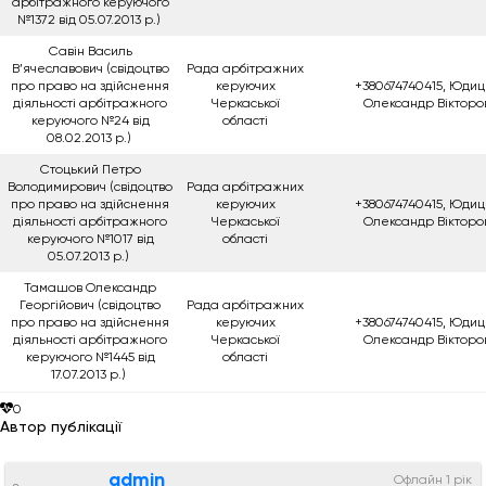
арбітражного керуючого
№1372 від 05.07.2013 р.)
Савін Василь
В’ячеславович (свідоцтво
Рада арбітражних
про право на здійснення
керуючих
+380674740415, Юдиц
діяльності арбітражного
Черкаської
Олександр Вікторо
керуючого №24 від
області
08.02.2013 р.)
Стоцький Петро
Володимирович (свідоцтво
Рада арбітражних
про право на здійснення
керуючих
+380674740415, Юдиц
діяльності арбітражного
Черкаської
Олександр Вікторо
керуючого №1017 від
області
05.07.2013 р.)
Тамашов Олександр
Георгійович (свідоцтво
Рада арбітражних
про право на здійснення
керуючих
+380674740415, Юдиц
діяльності арбітражного
Черкаської
Олександр Вікторо
керуючого №1445 від
області
17.07.2013 р.)
0
Автор публікації
admin
Офлайн 1 рік