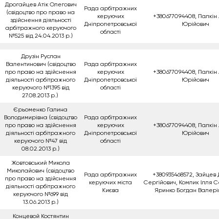
Дрогайцев Атік Олегович
Рада арбітражних
(свідоцтво про право на
керуючих
+380677094408, Палкін
здійснення діяльності
Дніпропетровської
Юрійович
арбітражного керуючого
області
№525 від 24.04.2013 р.)
Друзін Руслан
Валентинович (свідоцтво
Рада арбітражних
про право на здійснення
керуючих
+380677094408, Палкін
діяльності арбітражного
Дніпропетровської
Юрійович
керуючого №1395 від
області
27.08.2013 р.)
Єрьоменко Галина
Володимирівна (свідоцтво
Рада арбітражних
про право на здійснення
керуючих
+380677094408, Палкін
діяльності арбітражного
Дніпропетровської
Юрійович
керуючого №47 від
області
08.02.2013 р.)
Жовтовський Микола
Миколайович (свідоцтво
Рада арбітражних
+380935468572, Зайцев
про право на здійснення
керуючих міста
Сергійович, Комлик Ілля С
діяльності арбітражного
Києва
Яринко Богдан Валері
керуючого №699 від
13.06.2013 р.)
Концевой Костянтин