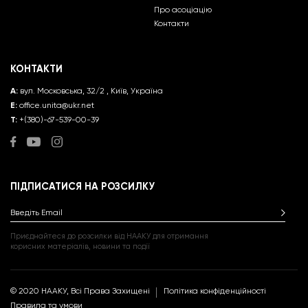
Про асоціацію
Контакти
КОНТАКТИ
A:
вул. Московська, 32/2 , Київ, Україна
E:
office.unita@ukr.net
Т:
+(380)-67-539-00-39
ПІДПИСАТИСЯ НА РОЗСИЛКУ
Введіть Email
Приєднайтеся до розсилки від НААКУ для отримання
корисних матеріалів, новини та події
© 2020 НААКУ, Всі Права Захищені
Політика конфіденційності
Правила та умови