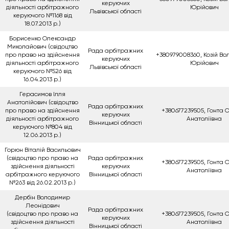
керуючих
діяльності арбітражного
Юрійович
Львівської області
керуючого №1168 від
18.07.2013 р.)
Борисенко Олександр
Миколайович (свідоцтво
Рада арбітражних
про право на здійснення
+380979008360, Козій В
керуючих
діяльності арбітражного
Юрійович
Львівської області
керуючого №526 від
16.04.2013 р.)
Герасимов Ілля
Анатолійович (свідоцтво
Рада арбітражних
про право на здійснення
+380677239505, Гонта 
керуючих
діяльності арбітражного
Анатоліївна
Вінницької області
керуючого №804 від
12.06.2013 р.)
Горюн Віталій Васильович
(свідоцтво про право на
Рада арбітражних
+380677239505, Гонта 
здійснення діяльності
керуючих
Анатоліївна
арбітражного керуючого
Вінницької області
№263 від 26.02.2013 р.)
Дербін Володимир
Леонідович
Рада арбітражних
(свідоцтво про право на
+380677239505, Гонта 
керуючих
здійснення діяльності
Анатоліївна
Вінницької області