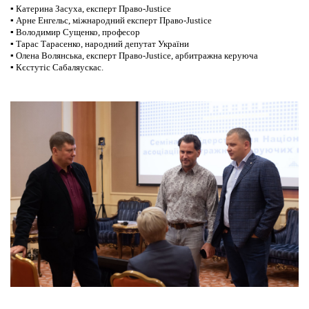
▪ Катерина Засуха, експерт Право-Justice
▪ Арне Енгельс, міжнародний експерт Право-Justice
▪ Володимир Сущенко, професор
▪ Тарас Тарасенко, народний депутат України
▪ Олена Волянська, експерт Право-Justice, арбитражна керуюча
▪ Кєстутіс Сабаляускас.