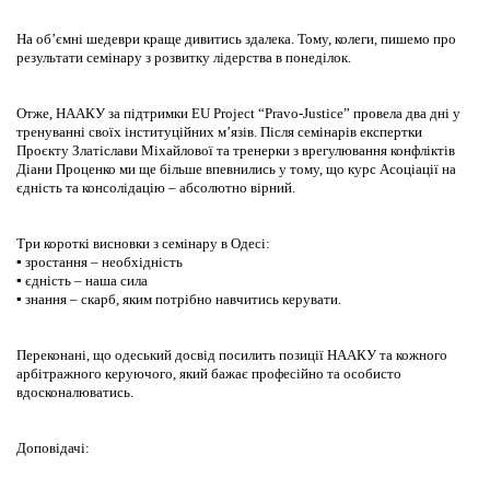
На об’ємні шедеври краще дивитись здалека. Тому, колеги, пишемо про
результати семінару з розвитку лідерства в понеділок.
Отже, НААКУ за підтримки EU Project “Pravo-Justice” провела два дні у
тренуванні своїх інституційних м’язів. Після семінарів експертки
Проєкту Златіслави Міхайлової та тренерки з врегулювання конфліктів
Діани Проценко ми ще більше впевнились у тому, що курс Асоціації на
єдність та консолідацію – абсолютно вірний.
Три короткі висновки з семінару в Одесі:
▪ зростання – необхідність
▪ єдність – наша сила
▪ знання – скарб, яким потрібно навчитись керувати.
Переконані, що одеський досвід посилить позиції НААКУ та кожного
арбітражного керуючого, який бажає професійно та особисто
вдосконалюватись.
Доповідачі: