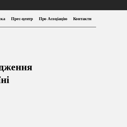
нка
Прес-центр
Про Асоціацію
Контакти
ідження
ні