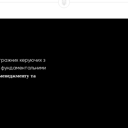
ітражних керуючих з
а фундаментальними
 менеджменту та