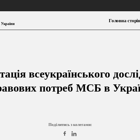
Головна сторі
 України
тація всеукраїнського досл
равових потреб МСБ в Украї
Поділитись з колегами: