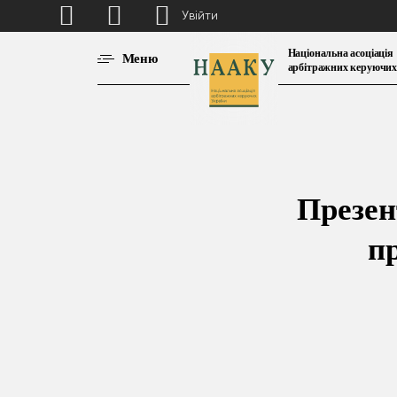
Увійти
Національна асоціація
Меню
арбітражних керуючих
Презен
п