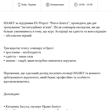
Київ, Україна
Безкоштовно
10:00 - 14:30
НААКУ за підтримки EU Project “Pravo-Justice”, проводить два дні
тренування “інституційних м’язів”. Після семінарів експертки, ми ще
більше увпевнимось в тому, що курс Асоціації на єдність та консолідацію
– абсолютно вірний.
Три короткі тезісу семінару в Одесі:
▪ зростання – необхідність
▪ єдність – наша сила
▪ знання – скарб, яким потрібно навчитись керувати.
Переконані, що одеський досвід посилить позиції НААКУ та кожного
арбітражного керуючого, який бажає професійно та особисто
вдосконалюватись.
Доповідачі:
▪ Катерина Засуха, експерт Право-Justice