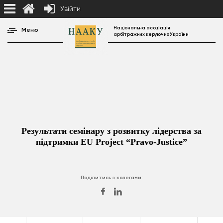
Увійти
Національна асоціація
Меню
арбітражних керуючих України
Результати семінару з розвитку лідерства за
підтримки EU Project “Pravo-Justice”
Поділитись з колегами: