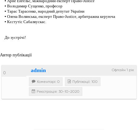
▪ Арне Енгельс, міжнародний експерт Право-Justice
▪ Володимир Сущенко, професор
▪ Тарас Тарасенко, народний депутат України
▪ Олена Волянська, експерт Право-Justice, арбитражна керуюча
▪ Кєстутіс Сабаляускас.
До зустрічі!
Автор публікації
admin
Офлайн 1 рік
0
Коментарі: 0
Публікації: 100
Реєстрація: 30-10-2020