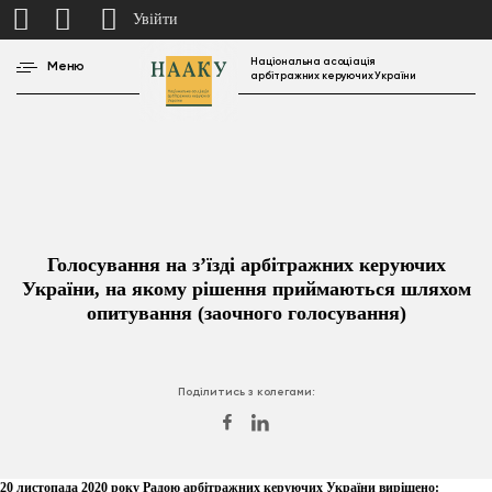
Увійти
Національна асоціація
Меню
арбітражних керуючих України
Голосування на з’їзді арбітражних керуючих
України, на якому рішення приймаються шляхом
опитування (заочного голосування)
Поділитись з колегами:
20 листопада 2020 року Радою арбітражних керуючих України вирішено: