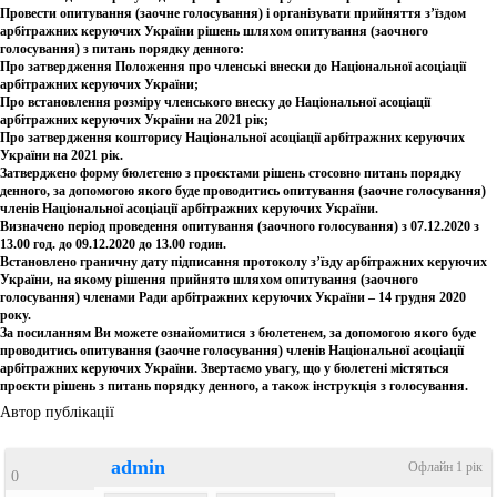
Провести опитування (заочне голосування) і організувати прийняття з’їздом
арбітражних керуючих України рішень шляхом опитування (заочного
голосування) з питань порядку денного:
Про затвердження Положення про членські внески до Національної асоціації
арбітражних керуючих України;
Про встановлення розміру членського внеску до Національної асоціації
арбітражних керуючих України на 2021 рік;
Про затвердження кошторису Національної асоціації арбітражних керуючих
України на 2021 рік.
Затверджено форму бюлетеню з проєктами рішень стосовно питань порядку
денного, за допомогою якого буде проводитись опитування (заочне голосування)
членів Національної асоціації арбітражних керуючих України.
Визначено період проведення опитування (заочного голосування) з 07.12.2020 з
13.00 год. до 09.12.2020 до 13.00 годин.
Встановлено граничну дату підписання протоколу з’їзду арбітражних керуючих
України, на якому рішення прийнято шляхом опитування (заочного
голосування) членами Ради арбітражних керуючих України – 14 грудня 2020
року.
За посиланням Ви можете ознайомитися з бюлетенем, за допомогою якого буде
проводитись опитування (заочне голосування) членів Національної асоціації
арбітражних керуючих України. Звертаємо увагу, що у бюлетені містяться
проєкти рішень з питань порядку денного, а також інструкція з голосування.
Автор публікації
admin
Офлайн 1 рік
0