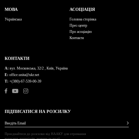
МОВА
АСОЦІАЦІЯ
Українська
Головна сторінка
Прес-центр
Про асоціацію
Контакти
КОНТАКТИ
A:
вул. Московська, 32/2 , Київ, Україна
E:
office.unita@ukr.net
Т:
+(380)-67-539-00-39
ПІДПИСАТИСЯ НА РОЗСИЛКУ
Введіть Email
Приєднайтеся до розсилки від НААКУ для отримання
корисних матеріалів, новини та події