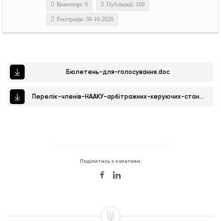
Коментарі: 0
Публікації: 100
Реєстрація: 30-10-2020
Бюлетень-для-голосування.doc
Перелік-членів-НААКУ-арбітражних-керуючих-станом-на-20.11.2020.pdf
Поділитись з колегами: