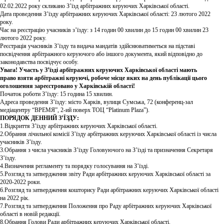
02.02.2022 року скликано З’їзд арбітражних керуючих Харківської області.
Дата проведення З’їзду арбітражних керуючих Харківської області: 23 лютого 2022
року.
Час на реєстрацію учасників з’їзду: з 14 годин 00 хвилин до 15 годин 00 хвилин 23
лютого 2022 року.
Реєстрація учасників З’їзду та видача мандатів здійснюватиметься на підставі
посвідчення арбітражного керуючого або іншого документа, який відповідно до
законодавства посвідчує особу.
Увага! Участь у З’їзді арбітражних керуючих Харківської області мають
право
взяти
арбітражні керуючі, робоче місце яких на день публікації цього
оголошення зареєстровано у Харківській області!
Початок роботи З’їзду: 15 година 15 хвилин.
Адреса проведення З’їзду: місто Харків, вулиця Сумська, 72 (конференц-зал
медіацентру “ВРЕМЯ”, 2-ий поверх ТОЦ “Platinum Plaza”).
ПОРЯДОК ДЕННИЙ З’ЇЗДУ:
1.Відкриття З’їзду арбітражних керуючих Харківської області.
2.Обрання лічильної комісії З’їзду арбітражних керуючих Харківської області із числа
учасників З’їзду.
3.Обрання з числа учасників З’їзду Головуючого на З’їзді та призначення Секретаря
З’їзду.
4.Визначення регламенту та порядку голосування на З’їзді.
5.Розгляд та затвердження звіту Ради арбітражних керуючих Харківської області за
2020-2022 роки.
6.Розгляд та затвердження кошторису Ради арбітражних керуючих Харківської області
на 2022 рік.
7.Розгляд та затвердження Положення про Раду арбітражних керуючих Харківської
області в новій редакції.
8.Обрання Голови Ради арбітражних керуючих Харківської області.