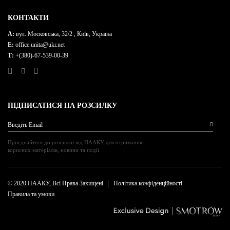
КОНТАКТИ
A:
вул. Московська, 32/2 , Київ, Україна
E:
office.unita@ukr.net
Т:
+(380)-67-539-00-39
ПІДПИСАТИСЯ НА РОЗСИЛКУ
Введіть Email
Приєднайтеся до розсилки від НААКУ для отримання
корисних матеріалів, новини та події
© 2020 НААКУ, Всі Права Захищені
Політика конфіденційності
Правила та умови