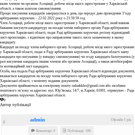
яким членом чи органом Асоціації, робоче місце якого зареєстроване у Харківській
області, а також шляхом самовисування.
Процес висунення кандидатів завершується в день, що передує дню проведення З’їзду
арбітражних керуючих – 22.02.2022 року о 23:59:59 год.
Член Асоціації, робоче місце якого зареєстроване у Харківській області, який виявив
бажання висунути кандидатуру на посади членів виборного органу Ради арбітражних
керуючих Харківської області, подає Раді арбітражних керуючих регіону відповідний
лист-пропозицію, з відміткою про направлення такого листа зазначеному в ньому
кандидату.
Кандидат на посаду члена виборного органу Асоціації, робоче місце якого зареєстроване
у Харківській області, подає в Раду арбітражних керуючих Харківської області заяву
кандидата про висування (у випадку самовисування) чи згоду кандидата балотуватись (у
разі висунення кандидата іншим членом або органом Асоціації), а також автобіографію
та мотиваційний лист кандидата.
Особа, яка подала Раді арбітражних керуючих Харківської області відповідні документи,
вважається кандидатом на посаду члена виборчого органу Ради арбітражних керуючих
Харківської області, з моменту подання документів.
Документи приймаються на електронну пошту radaakkho@gmail.com або засобами
поштового зв’язку за адресою: вул. Юр’ївська, 14/7, м.Харків, 61001, отримувач – Рада
арбітражних керуючих Харківської області.
0
Автор публікації
admin
Офлайн 1 рік
0
Коментарі: 0
Публікації: 100