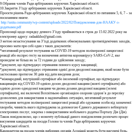
9.Обрання членів Ради арбітражних керуючих Харківської області.
10.Закриття З’їзду арбітражних керуючих Харківської області.
Проєкти рішень Ради арбітражних керуючих Харківської області по питанням 5, 6, 7 – за
посиланням нижче.
http://unita.community/wp-content/uploads/2022/02/Повідомлення-для-НААКУ-з-
додатками.pdf
Пропозиції щодо порядку денного З’їзду приймаються в строк до 15.02.2022 року на
електронну адресу: radaakkho@gmail.com.
З метою незастосування на З’їзді додаткових обмежувальних протиепідемічних заходів,
просимо мати при собі один з таких документів:
*негативний результат тестування на COVID-19 методом полімеразної ланцюгової
реакції або експрес-тесту на визначення антигена коронавірусу SARS-CoV-2, яке
проведене не більш як за 72 години до здійснення заходу;
*документ, що підтверджує отримання повного курсу вакцинації;
*документ, що підтверджує отримання однієї дози дводозної вакцини, який може бути
застосовано протягом 30 днів від дати введення дози;
*міжнародний, внутрішній сертифікат або іноземний сертифікат, що підтверджує
вакцинацію від COVID-19 однією дозою дводозної вакцини (жовті сертифікати) або
однією дозою однодозної вакцини чи двома дозами дводозної вакцини (зелені
сертифікати), які включені Всесвітньою організацією охорони здоров’я до переліку
дозволених для використання в надзвичайних ситуаціях, негативний результат
тестування методом полімеразної ланцюгової реакції або одужання особи від зазначеної
хвороби, чинність якого підтверджена за допомогою Єдиного державного вебпорталу
електронних послуг, зокрема з використанням мобільного додатка Порталу Дія (Дія).
Також повідомляємо, що з моменту публікації даного повідомлення розпочато процес
висунення кандидатів на посади Голови та членів Ради арбітражних керуючих
Харківської області.
Кандидатури на посади членів виборних органів Асоціації можуть бути висунені будь-