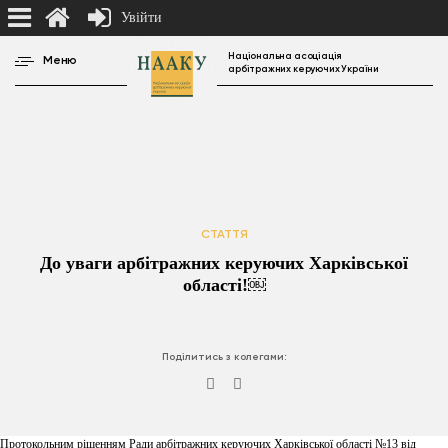
Увійти
Національна асоціація
Меню
арбітражних керуючих України
СТАТТЯ
До уваги арбітражних керуючих Харківської
області!￼
Поділитись з колегами:
Протокольним рішенням Ради арбітражних керуючих Харківської області №13 від