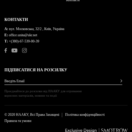
Контакти
КОНТАКТИ
A:
вул. Московська, 32/2 , Київ, Україна
E:
office.unita@ukr.net
Т:
+(380)-67-539-00-39
ПІДПИСАТИСЯ НА РОЗСИЛКУ
Введіть Email
Приєднайтеся до розсилки від НААКУ для отримання
корисних матеріалів, новини та події
© 2020 НААКУ, Всі Права Захищені
Політика конфіденційності
Правила та умови