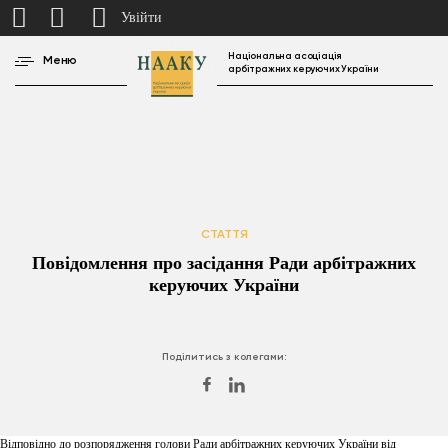
Увійти
Національна асоціація
Меню
арбітражних керуючих України
СТАТТЯ
Повідомлення про засідання Ради арбітражних
керуючих України
Поділитись з колегами:
Відповідно до розпорядження голови Ради арбітражних керуючих України від