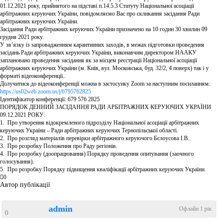
01.12.2021 року, прийнятого на підставі п.14.5.3 Статуту Національної асоціації
арбітражних керуючих України, повідомляємо Вас про скликання засідання Ради
арбітражних керуючих України.
Засідання Ради арбітражних керуючих України призначено на 10 годин 30 хвилин 09
грудня 2021 року.
У зв’язку із запровадженням карантинних заходів, в межах підготовки проведення
засідань Ради арбітражних керуючих України, виконавчим директором НААКУ
заплановано проведення засідання як за місцем реєстрації Національної асоціації
арбітражних керуючих України (м. Київ, вул. Московська, буд. 32/2, 4 поверх) так і у
форматі відеоконференції..
Долучитися до відеоконференції можна в застосунку Zoom за наступним посиланням:
https://us02web.zoom.us/j/6795762825
Ідентифікатор конференції: 679 576 2825
ПОРЯДОК ДЕННИЙ ЗАСІДАННЯ РАДИ АРБІТРАЖНИХ КЕРУЮЧИХ УКРАЇНИ
09.12.2021 РОКУ:
1. Про утворення відокремленого підрозділу Національної асоціації арбітражних
керуючих України – Ради арбітражних керуючих Тернопільської області.
2. Про розгляд матеріалів перевірки арбітражного керуючого Бєлоусова І.В..
3. Про розробку Положення про Раду регіонів.
4. Про розробку (доопрацювання) Порядку проведення опитування (заочного
голосування).
5. Про розробку Порядку підвищення кваліфікації арбітражних керуючих України.
0
Автор публікації
admin
Офлайн 1 рік
0