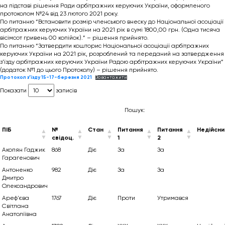
на підставі рішення Ради арбітражних керуючих України, оформленого
протоколом №24 від 23 лютого 2021 року.
По питанню “Встановити розмір членського внеску до Національної асоціації
арбітражних керуючих України на 2021 рік в сумі 1800,00 грн. (Одна тисяча
вісімсот гривень 00 копійок).” – рішення прийнято.
По питанню “Затвердити кошторис Національної асоціації арбітражних
керуючих України на 2021 рік, розроблений та переданий на затвердження
з’їзду арбітражних керуючих України Радою арбітражних керуючих України”
(додаток №1 до цього Протоколу) – рішення прийнято.
Протокол з’їзду 15-17-березня 2021
Завантажити
Показати
записів
Пошук:
ПІБ
№
Стан
Питання
Питання
Недійсни
свідоц.
1
2
Акопян Гаджик
868
Діє
За
За
Гарагенович
Антоненко
982
Діє
За
За
Дмитро
Олександрович
Ареф'єва
1767
Діє
Проти
Утримався
Світлана
Анатоліївна