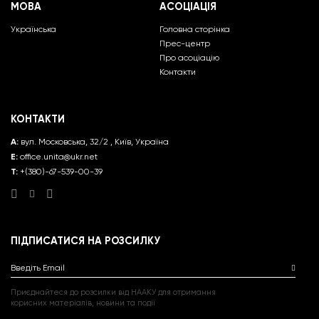
МОВА
АСОЦІАЦІЯ
Українська
Головна сторінка
Прес-центр
Про асоціацію
Контакти
КОНТАКТИ
A:
вул. Московська, 32/2 , Київ, Україна
E:
office.unita@ukr.net
Т:
+(380)-67-539-00-39
ПІДПИСАТИСЯ НА РОЗСИЛКУ
Введіть Email
Приєднайтеся до розсилки від НААКУ для отримання
корисних матеріалів, новини та події