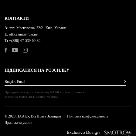
КОНТАКТИ
A:
вул. Московська, 32/2 , Київ, Україна
E:
office.unita@ukr.net
Т:
+(380)-67-539-00-39
ПІДПИСАТИСЯ НА РОЗСИЛКУ
Введіть Email
Приєднайтеся до розсилки від НААКУ для отримання
корисних матеріалів, новини та події
© 2020 НААКУ, Всі Права Захищені
Політика конфіденційності
Правила та умови