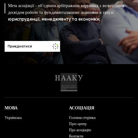
Мета асоціації - об’єднати арбітражних керуючих з величезним
досвідом роботи та фундаментальними знаннями в галузі
юриспруденції, менеджменту та економіки.
Приєднатися
МОВА
АСОЦІАЦІЯ
Українська
Головна сторінка
Прес-центр
Про асоціацію
Контакти