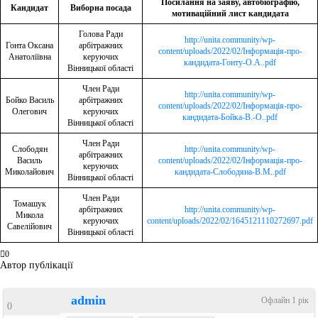
Посилання на заяву, автобіографію,
Кандидат
Виборна посада
мотиваційний лист кандидата
Голова Ради
http://unita.community/wp-
Гонта Оксана
арбітражних
content/uploads/2022/02/Інформація-про-
Анатоліївна
керуючих
кандидата-Гонту-О.А..pdf
Вінницької області
Член Ради
http://unita.community/wp-
Бойко Василь
арбітражних
content/uploads/2022/02/Інформація-про-
Олегович
керуючих
кандидата-Бойка-В.-О..pdf
Вінницької області
Член Ради
Слободян
http://unita.community/wp-
арбітражних
Василь
content/uploads/2022/02/Інформація-про-
керуючих
Миколайович
кандидата-Слободяна-В.М..pdf
Вінницької області
Член Ради
Томашук
арбітражних
http://unita.community/wp-
Микола
керуючих
content/uploads/2022/02/1645121110272697.pdf
Савелійович
Вінницької області
0
Автор публікації
admin
Офлайн 1 рік
0